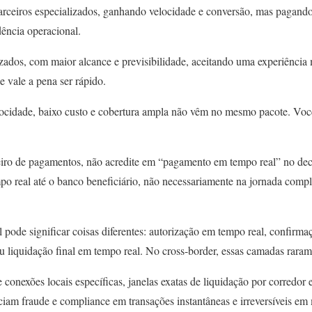
parceiros especializados, ganhando velocidade e conversão, mas pagand
dência operacional.
zados, com maior alcance e previsibilidade, aceitando uma experiência 
e vale a pena ser rápido.
locidade, baixo custo e cobertura ampla não vêm no mesmo pacote. Você
ceiro de pagamentos, não acredite em “pagamento em tempo real” no de
po real até o banco beneficiário, não necessariamente na jornada compl
pode significar coisas diferentes: autorização em tempo real, confirma
u liquidação final em tempo real. No cross-border, essas camadas rara
conexões locais específicas, janelas exatas de liquidação por corredor e
iam fraude e compliance em transações instantâneas e irreversíveis em m