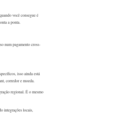
e quando você consegue é
onta a ponta.
 isso num pagamento cross-
ecíficos, isso ainda está
ant, corredor e moeda.
gração regional. É o mesmo
o integrações locais,